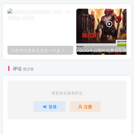
优惠寄快递最高便宜一半多！白鸽惠递
G
评论
抢沙发
请登录后发表评论
登录
注册