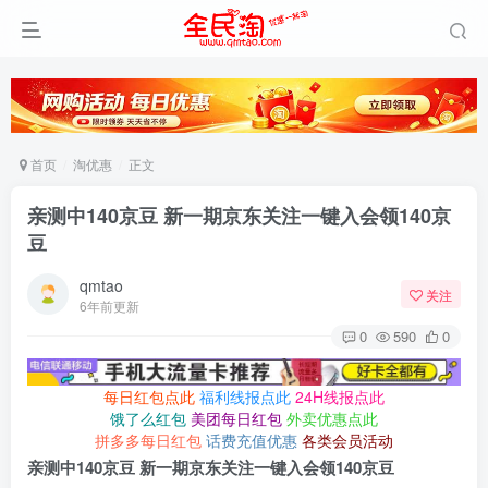
首页
淘优惠
正文
亲测中140京豆 新一期京东关注一键入会领140京
豆
qmtao
关注
6年前更新
0
590
0
每日红包点此
福利线报点此
24H线报点此
饿了么红包
美团每日红包
外卖优惠点此
拼多多每日红包
话费充值优惠
各类会员活动
亲测中140京豆 新一期京东关注一键入会领140京豆