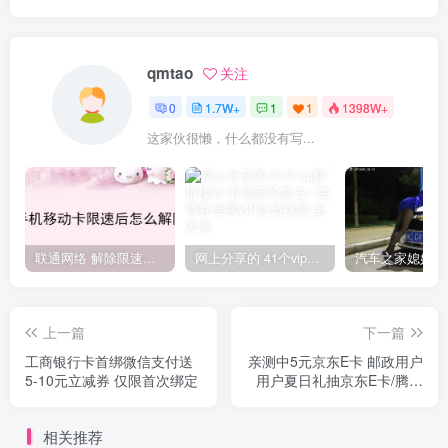
qmtao
关注
0
1.7W+
1
1
1398W+
这家伙很懒，什么都没有写...
联通网络 解除限速方法参考！畅享、畅玩、老白干等及其它地区自测了
网上分享的 41个vip解析接口 有需要的拿去~ 免费看全网VIP会员视频
上一篇
下一篇
工商银行卡首绑微信支付送
亲测中5元京东E卡 邮政用户
5-10元立减券 仅限首次绑定
用户夏日礼抽京东E卡/腾讯
视频会员
相关推荐