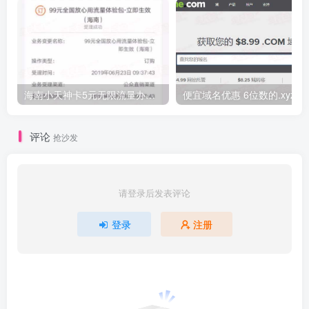
海南小天神卡5元无限流量办理的方法，5元流量不限量自行车来了
便宜域名优惠 6位数的.xyz
评论
抢沙发
请登录后发表评论
登录
注册