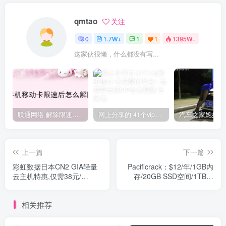
qmtao
关注
0
1.7W+
1
1
1395W+
这家伙很懒，什么都没有写...
联通网络 解除限速方法参考！畅享、畅玩、老白干等及其它地区自测了
网上分享的 41个vip解析接口 有需要的拿去~ 免费看全网VIP会员视频
上一篇
下一篇
彩虹数据日本CN2 GIA轻量
Pacificrack：$12/年/1GB内
云主机特惠,仅需38元/
存/20GB SSD空间/1TB流
月,288元/年
量/100Mbps端口/KVM/洛杉
矶CN2 GT VPS测评
相关推荐