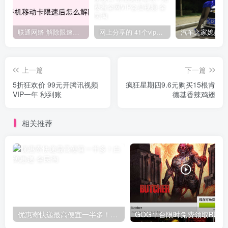
联通网络 解除限速方法参考！畅享、畅玩、老白干等及其它地区自测了
网上分享的 41个vip解析接口 有需要的拿去~ 免费看全网VIP会员视频
上一篇
下一篇
5折狂欢价 99元开腾讯视频
疯狂星期四9.6元购买15根肯
VIP一年 秒到账
德基香辣鸡翅
相关推荐
优惠寄快递最高便宜一半多！白鸽惠递
G