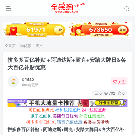
首页
淘优惠
正文
拼多多百亿补贴 +阿迪达斯+耐克+安踏大牌日&各
大百亿补贴优惠
qmtao
关注
6年前更新
0
702
0
每日红包点此
福利线报点此
24H线报点此
饿了么红包
美团每日红包
外卖优惠点此
拼多多每日红包
话费充值优惠
各类会员活动
拼多多百亿补贴 +阿迪达斯+耐克+安踏大牌日&各大百亿补