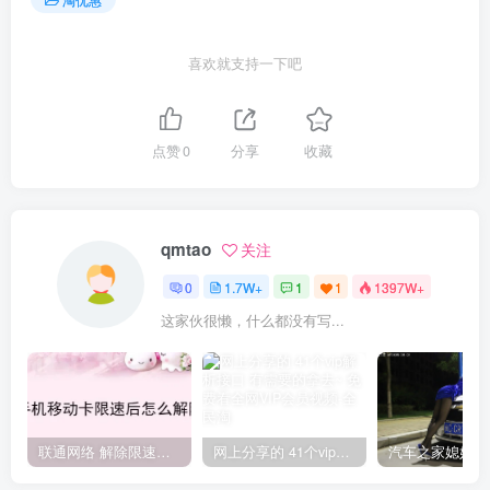
喜欢就支持一下吧
点赞
0
分享
收藏
qmtao
关注
0
1.7W+
1
1
1397W+
这家伙很懒，什么都没有写...
联通网络 解除限速方法参考！畅享、畅玩、老白干等及其它地区自测了
网上分享的 41个vip解析接口 有需要的拿去~ 免费看全网VIP会员视频