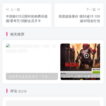
上一篇
下一篇
中国银行5元限时抢购腾讯视
美团超级暑价 领50减15 100
频/爱奇艺/优酷会员月卡
减30现金红包
相关推荐
优惠寄快递最高便宜一半多！白鸽惠递
G
评论
抢沙发