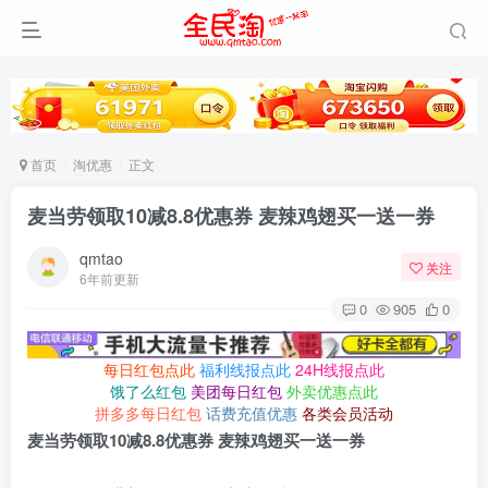
首页
淘优惠
正文
麦当劳领取10减8.8优惠券 麦辣鸡翅买一送一券
qmtao
关注
6年前更新
0
905
0
每日红包点此
福利线报点此
24H线报点此
饿了么红包
美团每日红包
外卖优惠点此
拼多多每日红包
话费充值优惠
各类会员活动
麦当劳领取10减8.8优惠券 麦辣鸡翅买一送一券