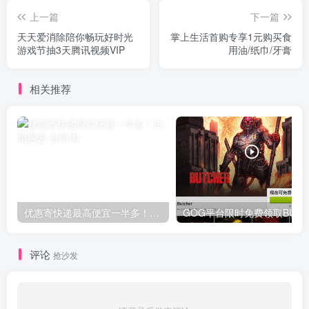
上一篇
下一篇
天天爱消除陪你畅玩好时光
掌上生活首购专享1元购买食
游戏节抽3天腾讯视频VIP
用油/纸巾/牙膏
相关推荐
优惠寄快递最高便宜一半多！白鸽惠递
G
评论
抢沙发