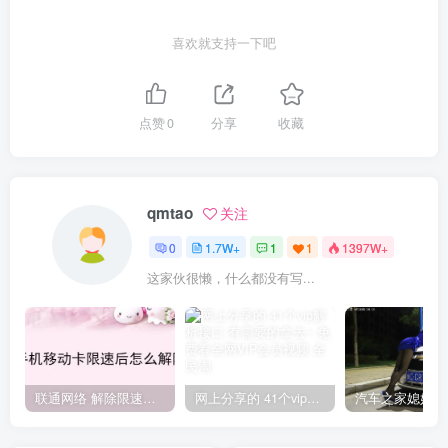
喜欢就支持一下吧
点赞
0
分享
收藏
qmtao
关注
0
1.7W+
1
1
1397W+
这家伙很懒，什么都没有写...
联通网络 解除限速方法参考！畅享、畅玩、老白干等及其它地区自测了
网上分享的 41个vip解析接口 有需要的拿去~ 免费看全网VIP会员视频