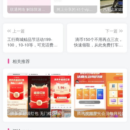
联通网络 解除限速方法参考！畅享、畅玩、老白干等及其它地区自测了
网上分享的 41个vip解析接口 有需要的拿去~ 免费看全网VIP会员视频
上一篇
下一篇
工行商城鲸品节活动199-
滴币150个不用再点三次，
100，10-10等，可充话费
快速领取，从此免费打车，
100充180等
更新自动代码
相关推荐
拼多多超级红包 无门槛会场可用 天天可领 最高88.88元