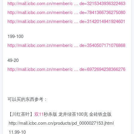
http://mall.icbc.com.cn/member/c … de=3215343936322463
http://mall.icbc.com.cn/member/c … de=7841366736275080
http://mall.icbc.com.cn/member/c … de=3142014941924601
199-100
http://mall.icbc.com.cn/member/c … de=3540507171076868
49-20
http://mall.icbc.com.cn/member/c … de=6972694238366276
可以买的东西参考：
【川红茶叶】
双11
秒杀版 龙井绿茶100克 金砖铁盒版
http://mall.icbc.com.cn/products/pd_0000027153.jhtml
11.99-10