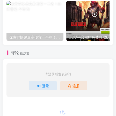
优惠寄快递最高便宜一半多！白鸽惠递
G
评论
抢沙发
请登录后发表评论
登录
注册