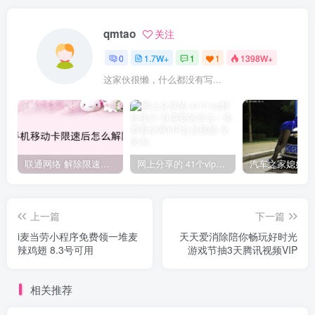
qmtao
关注
0
1.7W+
1
1
1398W+
这家伙很懒，什么都没有写...
联通网络 解除限速方法参考！畅享、畅玩、老白干等及其它地区自测了
网上分享的 41个vip解析接口 有需要的拿去~ 免费看全网VIP会员视频
上一篇
下一篇
i麦当劳小程序免费领一堆麦
天天爱消除陪你畅玩好时光
辣鸡翅 8.3号可用
游戏节抽3天腾讯视频VIP
相关推荐