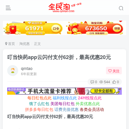
首页
淘优惠
正文
叮当快药app云闪付支付62折，最高优惠20元
qmtao
关注
6年前更新
0
544
0
每日红包点此
福利线报点此
24H线报点此
饿了么红包
美团每日红包
外卖优惠点此
拼多多每日红包
话费充值优惠
各类会员活动
叮当快药app云闪付支付62折，最高优惠20元