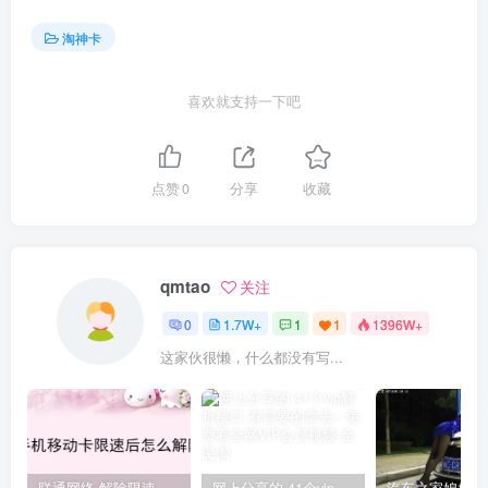
淘神卡
喜欢就支持一下吧
点赞
0
分享
收藏
qmtao
关注
0
1.7W+
1
1
1396W+
这家伙很懒，什么都没有写...