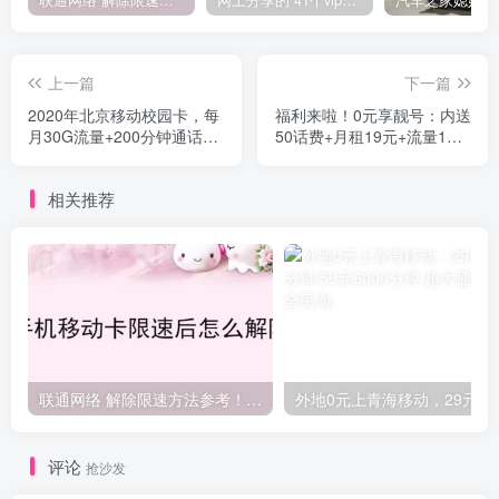
联通网络 解除限速方法参考！畅享、畅玩、老白干等及其它地区自测了
网上分享的 41个vip解析接口 有需要的拿去~ 免费看全网VIP会员视频
上一篇
下一篇
2020年北京移动校园卡，每
福利来啦！0元享靓号：内送
月30G流量+200分钟通话
50话费+月租19元+流量1元1
+短信10条 300打一年 办理
天任性用
方式
相关推荐
联通网络 解除限速方法参考！畅享、畅玩、老白干等及其它地区自测了
外地0元上青海
评论
抢沙发