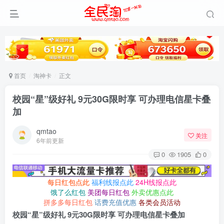
首页
淘神卡
正文
校园“星”级好礼 9元30G限时享 可办理电信星卡叠
加
qmtao
关注
6年前更新
0
1905
0
每日红包点此
福利线报点此
24H线报点此
饿了么红包
美团每日红包
外卖优惠点此
拼多多每日红包
话费充值优惠
各类会员活动
校园“星”级好礼 9元30G限时享 可办理电信星卡叠加