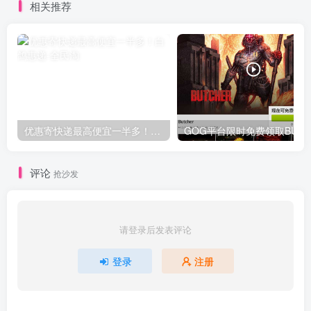
相关推荐
优惠寄快递最高便宜一半多！白鸽惠递
G
评论
抢沙发
请登录后发表评论
登录
注册