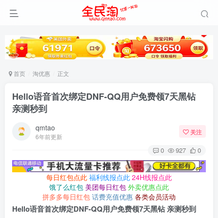
首页
淘优惠
正文
Hello语音首次绑定DNF-QQ用户免费领7天黑钻
亲测秒到
qmtao
关注
6年前更新
0
927
0
每日红包点此
福利线报点此
24H线报点此
饿了么红包
美团每日红包
外卖优惠点此
拼多多每日红包
话费充值优惠
各类会员活动
Hello语音首次绑定DNF-QQ用户免费领7天黑钻 亲测秒到