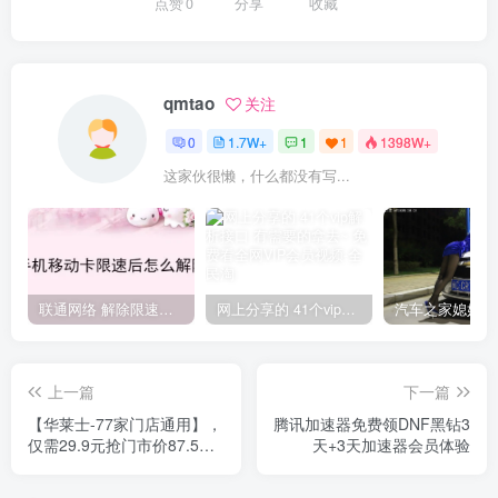
点赞
0
分享
收藏
qmtao
关注
0
1.7W+
1
1
1398W+
这家伙很懒，什么都没有写...
联通网络 解除限速方法参考！畅享、畅玩、老白干等及其它地区自测了
网上分享的 41个vip解析接口 有需要的拿去~ 免费看全网VIP会员视频
上一篇
下一篇
【华莱士-77家门店通用】，
腾讯加速器免费领DNF黑钻3
仅需29.9元抢门市价87.5元
天+3天加速器会员体验
的2-3人套餐‼️超值套餐来袭