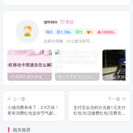
qmtao
关注
0
1.7W+
1
1
1396W+
这家伙很懒，什么都没有写...
联通网络 解除限速方法参考！畅享、畅玩、老白干等及其它地区自测了
网上分享的 41个vip解析接口 有需要的拿去~ 免费看全网VIP会员视频
上一篇
下一篇
小浦消费券来了，2.5万张！
支付宝会员积分兑换1元支付
更有消费红包送你节气邮票
红包/生活缴费红包/话费充值
亲测7.2元无门槛
红包
相关推荐