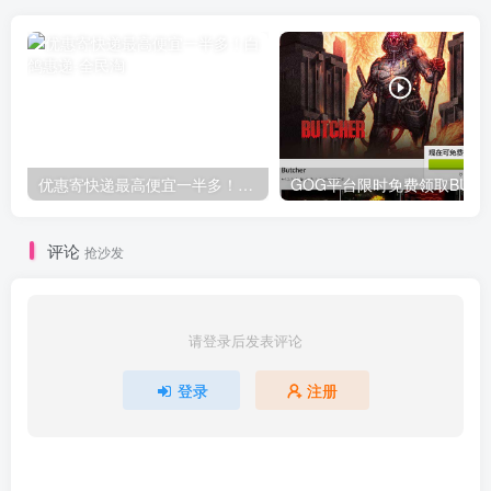
优惠寄快递最高便宜一半多！白鸽惠递
G
评论
抢沙发
请登录后发表评论
登录
注册