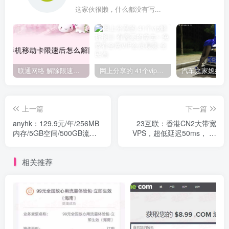
这家伙很懒，什么都没有写...
联通网络 解除限速方法参考！畅享、畅玩、老白干等及其它地区自测了
网上分享的 41个vip解析接口 有需要的拿去~ 免费看全网VIP会员视频
上一篇
下一篇
anyhk：129.9元/年/256MB
23互联：香港CN2大带宽
内存/5GB空间/500GB流
VPS，超低延迟50ms， 限
量/500Mbps端口/NAT/KVM/
时优惠5-8折，专属优惠码折
香港HKT
上85折
相关推荐