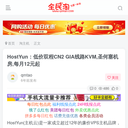
首页
淘主机
正文
HostYun：低价双程CN2 GIA线路KVM,圣何塞机
房,每月12元起
qmtao
关注
6年前发布
0
486
0
每日红包点此
福利线报点此
24H线报点此
饿了么红包
美团每日红包
外卖优惠点此
拼多多每日红包
话费充值优惠
各类会员活动
HostYun(主机云)是一家成立超过12年的廉价VPS主机品牌，