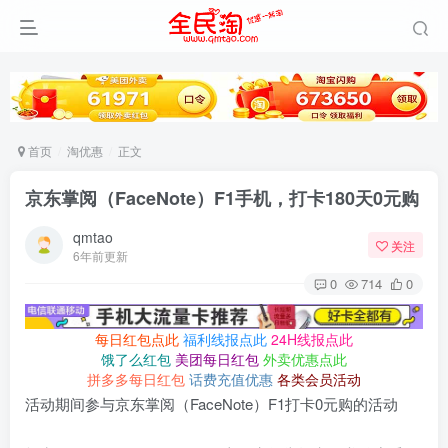
首页
淘优惠
正文
京东掌阅（FaceNote）F1手机，打卡180天0元购
qmtao
关注
6年前更新
0
714
0
每日红包点此
福利线报点此
24H线报点此
饿了么红包
美团每日红包
外卖优惠点此
拼多多每日红包
话费充值优惠
各类会员活动
活动期间参与京东掌阅（FaceNote）F1打卡0元购的活动