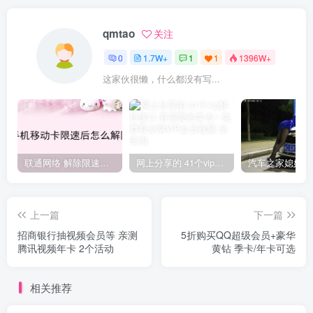
qmtao
关注
0
1.7W+
1
1
1396W+
这家伙很懒，什么都没有写...
联通网络 解除限速方法参考！畅享、畅玩、老白干等及其它地区自测了
网上分享的 41个vip解析接口 有需要的拿去~ 免费看全网VIP会员视频
上一篇
下一篇
招商银行抽视频会员等 亲测
5折购买QQ超级会员+豪华
腾讯视频年卡 2个活动
黄钻 季卡/年卡可选
相关推荐