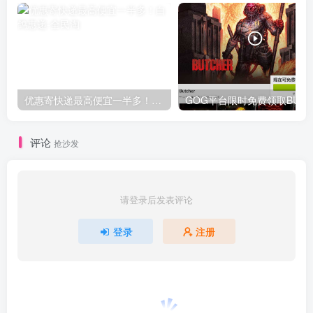
优惠寄快递最高便宜一半多！白鸽惠递
G
评论
抢沙发
请登录后发表评论
登录
注册