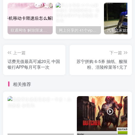
联通网络 解除限速方法参考！畅享、畅玩、老白干等及其它地区自测了
网上分享的 41个vip解析接口 有需要的拿去~ 免费看全网VIP会员视频
上一篇
下一篇
话费充值最高可减20元 中国
苏宁拼购 6-5券 抽纸、酸辣
银行APP每月可享一次
粉、涪陵榨菜等1元了
相关推荐