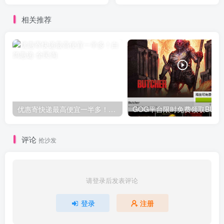
相关推荐
优惠寄快递最高便宜一半多！白鸽惠递
G
评论
抢沙发
请登录后发表评论
登录
注册