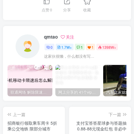
点赞
0
分享
收藏
qmtao
关注
0
1.7W+
1
1
1398W+
这家伙很懒，什么都没有写...
联通网络 解除限速方法参考！畅享、畅玩、老白干等及其它地区自测了
网上分享的 41个vip解析接口 有需要的拿去~ 免费看全网VIP会员视频
上一篇
下一篇
招商银行领取乘车周卡 5折
支付宝答答星球参与答题抽
乘公交地铁 限部分城市
0.88-88元现金红包 非必中