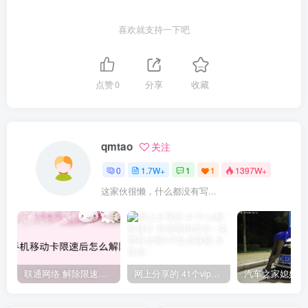
喜欢就支持一下吧
点赞
0
分享
收藏
qmtao
关注
0
1.7W+
1
1
1397W+
这家伙很懒，什么都没有写...
联通网络 解除限速方法参考！畅享、畅玩、老白干等及其它地区自测了
网上分享的 41个vip解析接口 有需要的拿去~ 免费看全网VIP会员视频