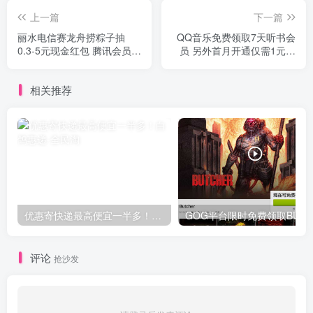
上一篇
下一篇
丽水电信赛龙舟捞粽子抽
QQ音乐免费领取7天听书会
0.3-5元现金红包 腾讯会员7-
员 另外首月开通仅需1元一
30天
个月
相关推荐
优惠寄快递最高便宜一半多！白鸽惠递
G
评论
抢沙发