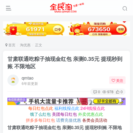
首页
淘优惠
正文
甘肃联通吃粽子抽现金红包 亲测0.35元 提现秒到
账 不限地区
qmtao
关注
6年前更新
0
978
0
每日红包点此
福利线报点此
24H线报点此
饿了么红包
美团每日红包
外卖优惠点此
拼多多每日红包
话费充值优惠
各类会员活动
甘肃联通吃粽子抽现金红包 亲测0.35元 提现秒到账 不限地