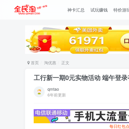
神卡汇总
试玩赚钱
特价游
首页
淘优惠
正文
工行新一期0元实物活动 端午登
qmtao
6年前更新
每日红包