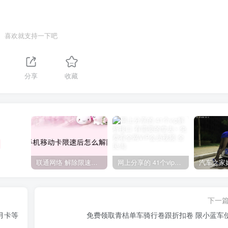
喜欢就支持一下吧
分享
收藏
联通网络 解除限速方法参考！畅享、畅玩、老白干等及其它地区自测了
网上分享的 41个vip解析接口 有需要的拿去~ 免费看全网VIP会员视频
下一
月卡等
免费领取青桔单车骑行卷跟折扣卷 限小蓝车