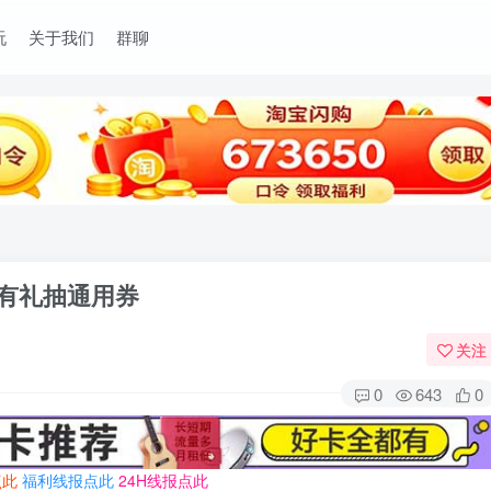
玩
关于我们
群聊
录有礼抽通用券
关注
0
643
0
点此
福利线报点此
24H线报点此