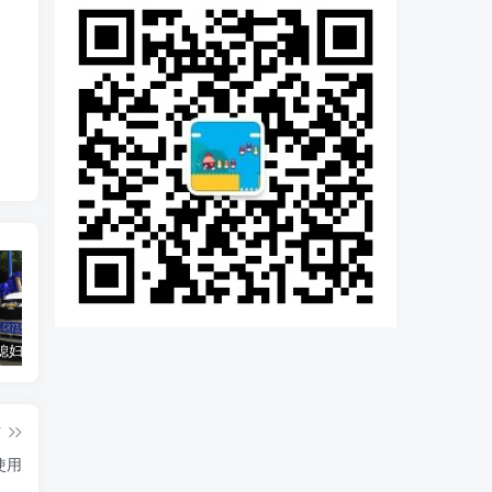
汽车之家媳妇当车模，四年大汇总，500多张媳妇图
优惠寄快递最高便宜一半多！白鸽惠递
GOG平台限时免费领取BUTCHER（屠夫）
篇
使用