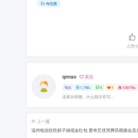
淘优惠
点赞
0
qmtao
关注
0
1.7W+
1
1
1397W+
这家伙很懒，什么都没有写...
上一篇
温州电信狂吃粽子抽现金红包 爱奇艺优哭腾讯视频会员