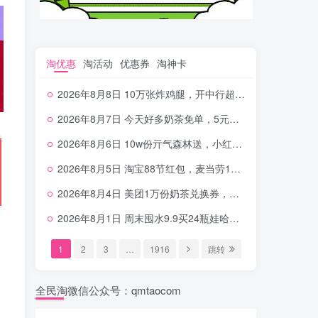
淘优惠
淘活动
优惠券
淘神卡
2026年8月8日 10万张炸鸡腿，开中行超给利，美团奶茶0.01，加油券，千问1.8~18.8体验金等
2026年8月7日 今天好多奶茶免单，5元农行省钱卡，京东抢0.01沪上，邮储5.88元等
2026年8月6日 10w份亓气森林送，小红书12元无门槛，中行电费30-10，0元柠檬水+0撸汉堡等
2026年8月5日 淘宝88节红包，麦当劳150万份柠檬水，三万份瑞幸免单，霸王9万份0.01券等
2026年8月4日 美团1万份奶茶兑换券，农行5E卡，中行支付超给利，美团领18个冰激凌，小米每天领2-6元等等
2026年8月1日 周末囤水9.9买24瓶娃哈哈，建行100元京东券，移动5元话费，麦当劳甜筒，交行立减金等
1
2
3
…
1916
跳转
全民淘微信公众号：qmtaocom