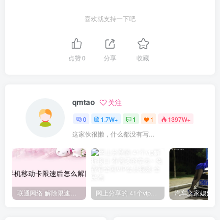
喜欢就支持一下吧
点赞
0
分享
收藏
qmtao
关注
0
1.7W+
1
1
1397W+
这家伙很懒，什么都没有写...
联通网络 解除限速方法参考！畅享、畅玩、老白干等及其它地区自测了
网上分享的 41个vip解析接口 有需要的拿去~ 免费看全网VIP会员视频