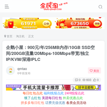
首页
淘主机
正文
企鹅小屋：900元/年/256MB内存/10GB SSD空
间/200GB流量/20Mbps-100Mbps带宽/独立
IP/KVM/深港IPLC
qmtao
关注
6年前发布
0
603
0
每日红包点此
福利线报点此
24H线报点此
饿了么红包
美团每日红包
外卖优惠点此
拼多多每日红包
话费充值优惠
各类会员活动