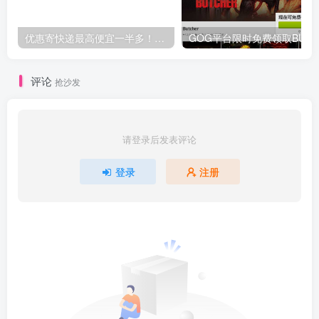
优惠寄快递最高便宜一半多！白鸽惠递
G
评论
抢沙发
请登录后发表评论
登录
注册