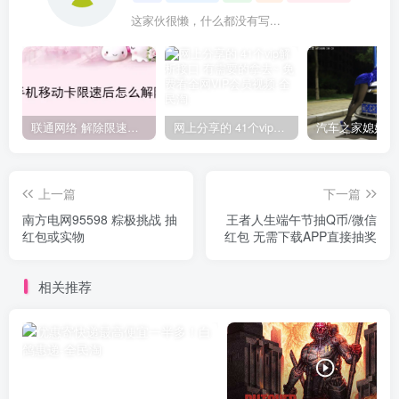
这家伙很懒，什么都没有写...
联通网络 解除限速方法参考！畅享、畅玩、老白干等及其它地区自测了
网上分享的 41个vip解析接口 有需要的拿去~ 免费看全网VIP会员视频
上一篇
下一篇
南方电网95598 粽极挑战 抽
王者人生端午节抽Q币/微信
红包或实物
红包 无需下载APP直接抽奖
相关推荐