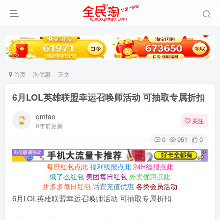
首页
淘优惠
正文
6月LOL英雄联盟幸运召唤师活动 可抽取专属折扣
qmtao
关注
6年前更新
0
951
0
每日红包点此
福利线报点此
24H线报点此
饿了么红包
美团每日红包
外卖优惠点此
拼多多每日红包
话费充值优惠
各类会员活动
6月LOL英雄联盟幸运召唤师活动 可抽取专属折扣