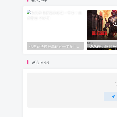
优惠寄快递最高便宜一半多！白鸽惠递
评论
抢沙发