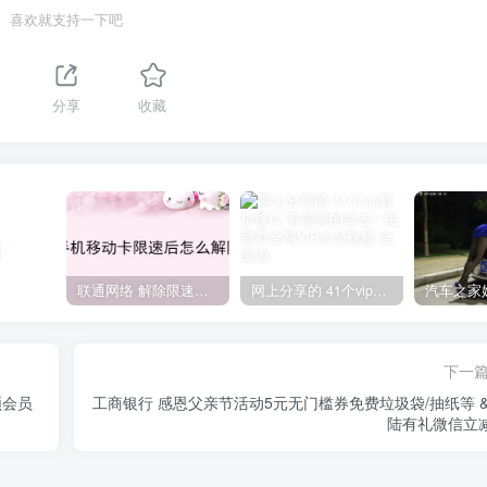
喜欢就支持一下吧
分享
收藏
联通网络 解除限速方法参考！畅享、畅玩、老白干等及其它地区自测了
网上分享的 41个vip解析接口 有需要的拿去~ 免费看全网VIP会员视频
下一
频会员
工商银行 感恩父亲节活动5元无门槛券免费垃圾袋/抽纸等 &
陆有礼微信立