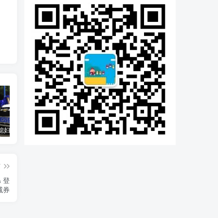
汽车之家媳妇当车模，四年大汇总，500多张媳妇图
优惠寄快递最高便宜一半多！白鸽惠递
GOG平台限时免费领取BUTCHER（屠夫）
篇
 登
减券