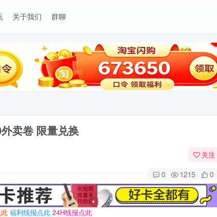
玩
关于我们
群聊
0外卖卷 限量兑换
关注
0
1215
0
点此
福利线报点此
24H线报点此