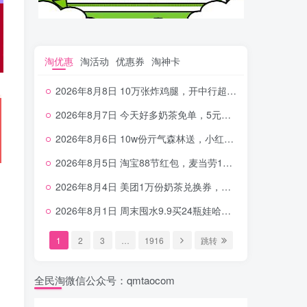
淘优惠
淘活动
优惠券
淘神卡
2026年8月8日 10万张炸鸡腿，开中行超给利，美团奶茶0.01，加油券，千问1.8~18.8体验金等
2026年8月7日 今天好多奶茶免单，5元农行省钱卡，京东抢0.01沪上，邮储5.88元等
2026年8月6日 10w份亓气森林送，小红书12元无门槛，中行电费30-10，0元柠檬水+0撸汉堡等
2026年8月5日 淘宝88节红包，麦当劳150万份柠檬水，三万份瑞幸免单，霸王9万份0.01券等
2026年8月4日 美团1万份奶茶兑换券，农行5E卡，中行支付超给利，美团领18个冰激凌，小米每天领2-6元等等
2026年8月1日 周末囤水9.9买24瓶娃哈哈，建行100元京东券，移动5元话费，麦当劳甜筒，交行立减金等
1
2
3
…
1916
跳转
全民淘微信公众号：qmtaocom