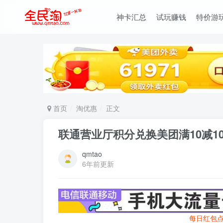
神卡汇总
试玩赚钱
特价游
首页
淘优惠
正文
联通营业厅积分兑换美团满10减1
qmtao
6年前更新
每日红包