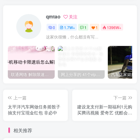
qmtao
关注
0
1.7W+
1
1
1396W+
这家伙很懒，什么都没有写...
联通网络 解除限速方法参考！畅享、畅玩、老白干等及其它地区自测了
网上分享的 41个vip解析接口 有需要的拿去~ 免费看全网VIP会员视频
上一篇
下一篇
太平洋汽车网做任务摇骰子
建设龙支付新一期福利1元购
抽支付宝现金红包 非必中
买腾讯视频 爱奇艺 优酷会员
月卡
相关推荐