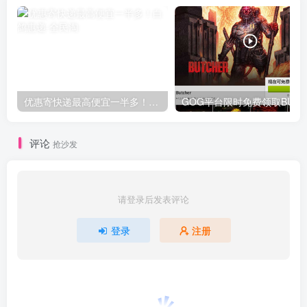
优惠寄快递最高便宜一半多！白鸽惠递
G
评论
抢沙发
请登录后发表评论
登录
注册