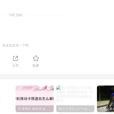
THE END
喜欢就支持一下吧
分享
收藏
联通网络 解除限速方法参考！畅享、畅玩、老白干等及其它地区自测了
网上分享的 41个vip解析接口 有需要的拿去~ 免费看全网VIP会员视频