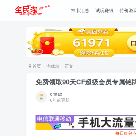
神卡汇总
试玩赚钱
特价游
首页
淘优惠
正文
免费领取90天CF超级会员专属铭
qmtao
6年前更新
每日红包