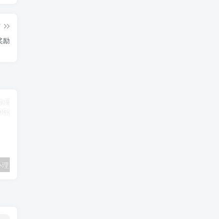
篇
奖励
联通卡用户可办理 5G优享9.9元5G会员权益包 20G流量和 享受 5G速率
广东移动 免费领取10G七天流量+免费一年黄金会员（每月5折视听会员、1G流量等）