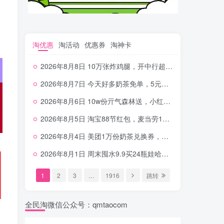
淘优惠
淘活动
优惠券
淘神卡
2026年8月8日 10万张炸鸡腿，开中行超给利，美团奶茶0.01，加油券，千问1.8~18.8体验金等
2026年8月7日 今天好多奶茶免单，5元农行省钱卡，京东抢0.01沪上，邮储5.88元等
2026年8月6日 10w份亓气森林送，小红书12元无门槛，中行电费30-10，0元柠檬水+0撸汉堡等
2026年8月5日 淘宝88节红包，麦当劳150万份柠檬水，三万份瑞幸免单，霸王9万份0.01券等
2026年8月4日 美团1万份奶茶兑换券，农行5E卡，中行支付超给利，美团领18个冰激凌，小米每天领2-6元等等
2026年8月1日 周末囤水9.9买24瓶娃哈哈，建行100元京东券，移动5元话费，麦当劳甜筒，交行立减金等
1
2
3
…
1916
跳转
全民淘微信公众号：qmtaocom