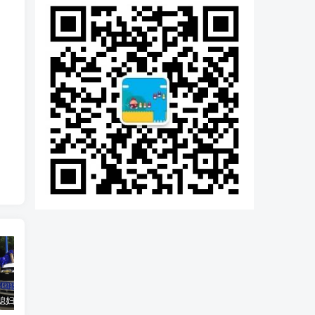
汽车之家媳妇当车模，四年大汇总，500多张媳妇图
优惠寄快递最高便宜一半多！白鸽惠递
GOG平台限时免费领取BUTCHER（屠夫）