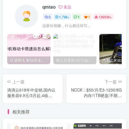
qmtao
关注
0
1.7W+
1
1
1395W+
这家伙很懒，什么都没有写...
联通网络 解除限速方法参考！畅享、畅玩、老白干等及其它地区自测了
网上分享的 41个vip解析接口 有需要的拿去~ 免费看全网VIP会员视频
上一篇
下一篇
滴滴云618年中促销,国内云
NCCK：$50/月/E3-1230/8G
服务器9.9元/3月起,4核
内存/1TB硬盘/不限流
8G5M￥3240/2年
量/10Mbps带宽/香港CN2
相关推荐