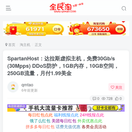
首页
淘主机
正文
SpartanHost：达拉斯虚拟主机，免费30Gb/s
(30Mpps) DDoS防护，1GB内存，10GB空间，
250GB流量，月付1.99美金
qmtao
关注
6年前更新
0
728
0
每日红包点此
福利线报点此
24H线报点此
饿了么红包
美团每日红包
外卖优惠点此
拼多多每日红包
话费充值优惠
各类会员活动