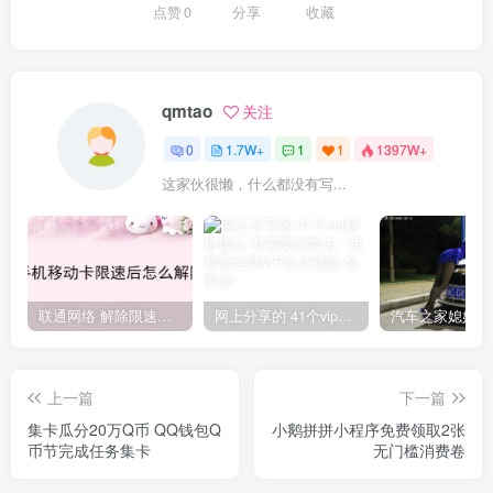
点赞
0
分享
收藏
qmtao
关注
0
1.7W+
1
1
1397W+
这家伙很懒，什么都没有写...
联通网络 解除限速方法参考！畅享、畅玩、老白干等及其它地区自测了
网上分享的 41个vip解析接口 有需要的拿去~ 免费看全网VIP会员视频
上一篇
下一篇
集卡瓜分20万Q币 QQ钱包Q
小鹅拼拼小程序免费领取2张
币节完成任务集卡
无门槛消费卷