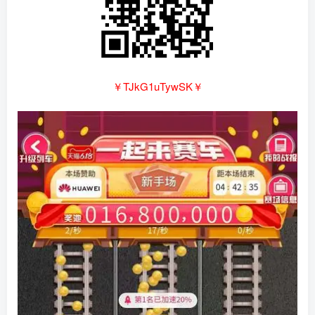
￥TJkG1uTywSK￥