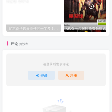
优惠寄快递最高便宜一半多！白鸽惠递
G
评论
抢沙发
请登录后发表评论
登录
注册