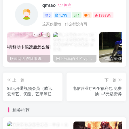
qmtao
关注
0
1.7W+
1
1
1398W+
这家伙很懒，什么都没有写...
联通网络 解除限速方法参考！畅享、畅玩、老白干等及其它地区自测了
网上分享的 41个vip解析接口 有需要的拿去~ 免费看全网VIP会员视频
上一篇
下一篇
98元开通视频会员（腾讯、
电信营业厅APP福利包 免费
爱奇艺、优酷、芒果等任
抽1~5元话费券
选）一年+苏宁super会员一
年
相关推荐