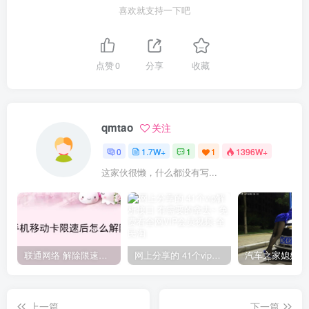
喜欢就支持一下吧
点赞
0
分享
收藏
qmtao
关注
0
1.7W+
1
1
1396W+
这家伙很懒，什么都没有写...
联通网络 解除限速方法参考！畅享、畅玩、老白干等及其它地区自测了
网上分享的 41个vip解析接口 有需要的拿去~ 免费看全网VIP会员视频
上一篇
下一篇