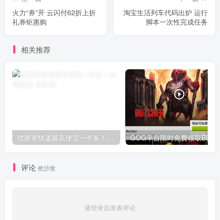
火力“券”开 云闪付62折上折
淘宝生活列车代码出炉 运行
礼券钜惠购
脚本一次性完成任务
相关推荐
优惠寄快递最高便宜一半多！白鸽惠递
G
评论
抢沙发
请登录后发表评论