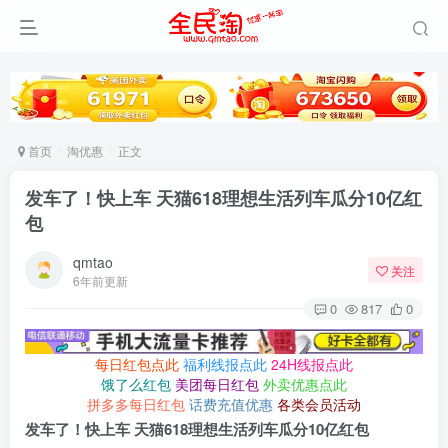
首页
淘优惠
正文
发车了！快上车 天猫618理想生活列车瓜分10亿红
包
qmtao
关注
6年前更新
0
817
0
每日红包点此
福利线报点此
24H线报点此
饿了么红包
美团每日红包
外卖优惠点此
拼多多每日红包
话费充值优惠
各类会员活动
发车了！快上车 天猫618理想生活列车瓜分10亿红包