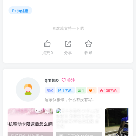
淘优惠
喜欢就支持一下吧
点赞
0
分享
收藏
qmtao
关注
0
1.7W+
1
1
1397W+
这家伙很懒，什么都没有写...