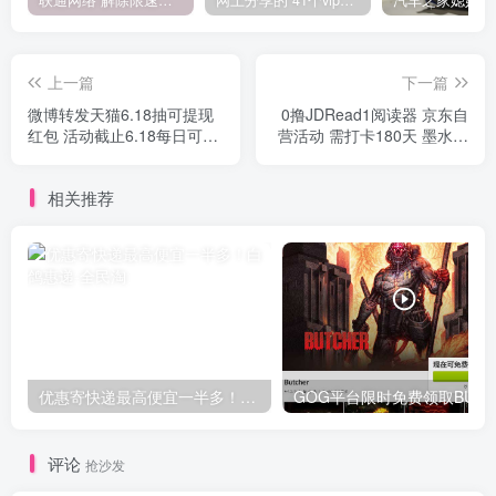
联通网络 解除限速方法参考！畅享、畅玩、老白干等及其它地区自测了
网上分享的 41个vip解析接口 有需要的拿去~ 免费看全网VIP会员视频
上一篇
下一篇
微博转发天猫6.18抽可提现
0撸JDRead1阅读器 京东自
红包 活动截止6.18每日可抽
营活动 需打卡180天 墨水屏
三次
300PPI有背光还不错
相关推荐
优惠寄快递最高便宜一半多！白鸽惠递
G
评论
抢沙发