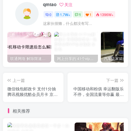
qmtao
关注
0
1.7W+
1
1
1396W+
这家伙很懒，什么都没有写...
联通网络 解除限速方法参考！畅享、畅玩、老白干等及其它地区自测了
网上分享的 41个vip解析接口 有需要的拿去~ 免费看全网VIP会员视频
上一篇
下一篇
微信钱包邮政卡 支付1分抽
中国移动和粉俱 幸运翻版乐
腾讯视频优酷会员月卡 京东
不停，全国流量等你赢 最高
E卡等
4.5G
相关推荐