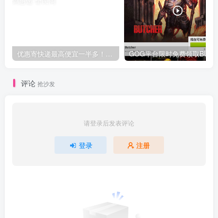
优惠寄快递最高便宜一半多！白鸽惠递
G
评论
抢沙发
请登录后发表评论
登录
注册