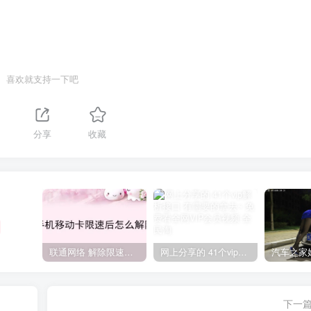
喜欢就支持一下吧
分享
收藏
联通网络 解除限速方法参考！畅享、畅玩、老白干等及其它地区自测了
网上分享的 41个vip解析接口 有需要的拿去~ 免费看全网VIP会员视频
下一