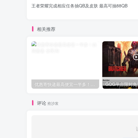
王者荣耀完成相应任务抽QB及皮肤 最高可抽88QB
相关推荐
优惠寄快递最高便宜一半多！白鸽惠递
评论
抢沙发