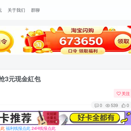
玩
关于我们
群聊
抢3元现金紅包
关注
0
539
0
点此
福利线报点此
24H线报点此