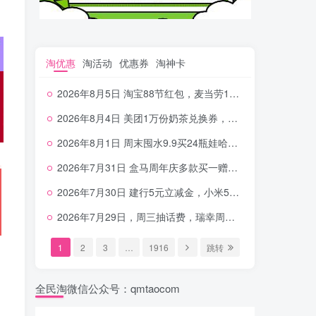
淘优惠
淘活动
优惠券
淘神卡
2026年8月5日 淘宝88节红包，麦当劳150万份柠檬水，三万份瑞幸免单，霸王9万份0.01券等
2026年8月4日 美团1万份奶茶兑换券，农行5E卡，中行支付超给利，美团领18个冰激凌，小米每天领2-6元等等
2026年8月1日 周末囤水9.9买24瓶娃哈哈，建行100元京东券，移动5元话费，麦当劳甜筒，交行立减金等
2026年7月31日 盒马周年庆多款买一赠一，饿了么拆红包，建行30立减金，农行领10元刷卡金等
2026年7月30日 建行5元立减金，小米5元，抢2500份爷爷不泡茶，闪购20-20，3元吃瑞幸咖啡等
2026年7月29日，周三抽话费，瑞幸周三免单，4.9元瑞幸咖啡，蜜雪兑换券，工行5元立减金等
1
2
3
…
1916
跳转
全民淘微信公众号：qmtaocom