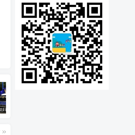
汽车之家媳妇当车模，四年大汇总，500多张媳妇图
优惠寄快递最高便宜一半多！白鸽惠递
GOG平台限时免费领取BUTCHER（屠夫）
篇