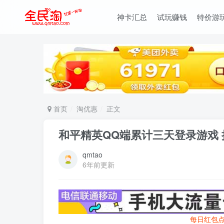
神卡汇总
试玩赚钱
特价游
首页
淘优惠
正文
和平精英QQ端累计三天登录游戏 
qmtao
6年前更新
每日红包