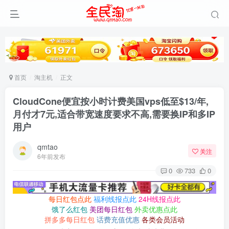
首页
淘主机
正文
CloudCone便宜按小时计费美国vps低至$13/年,
月付才7元,适合带宽速度要求不高,需要换IP和多IP
用户
qmtao
关注
6年前发布
0
733
0
每日红包点此
福利线报点此
24H线报点此
饿了么红包
美团每日红包
外卖优惠点此
拼多多每日红包
话费充值优惠
各类会员活动