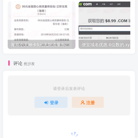
海南小天神卡5元无限流量办理的方法，5元流量不限量自行车来了
便宜域名优惠 6位数的.xyz
评论
抢沙发
请登录后发表评论
登录
注册