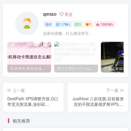
qmtao
关注
0
1.7W+
1
1
1395W+
这家伙很懒，什么都没有写...
联通网络 解除限速方法参考！畅享、畅玩、老白干等及其它地区自测了
网上分享的 41个vip解析接口 有需要的拿去~ 免费看全网VIP会员视频
上一篇
下一篇
DediPath VPS调整升级,G口
JustHost 八折优惠,目前最便
带宽无限流量,洛杉矶
宜的不限流量俄罗斯VPS,三
Internap机房,多IP,$20/年起,
网CN2,自由免费切换机房和
适合联通及北美欧洲建站
换IP
相关推荐