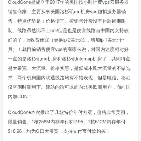
CloudCone是成立于2017年的美国按小时计费vps云服务器
销售商家，主要从事美国洛杉矶mc机房vps虚拟服务器销
售，特点优势是：价格便宜、按销售计费没有付款周期限
制、线路虽然比不上cn2但是也是便宜线路当中国内支持较
好的了、ip收费便宜（更换ip 2美元/次，增加ip 1美元/个/
月）！就目前销售便宜vps的商家来说，对国内速度相对好
一点的是洛杉矶mc机房和洛杉矶Internap机房了，共同特点
是大带宽、大流量、价格实惠，是低成本跑大流量的不错选
择，两个机房国内联通线路均有不错表现，但是电信、移动
仅空闲时能用下。建站的话可以面向北美欧洲用户，面向国
内加CDN！
CloudCone本次推出了几款特价年付方案，价格非常美丽，
限量销售。1核256M内存年付$12.95、1核512M内存年付
$16.96！均为G口大带宽，支持支付宝付款购买！