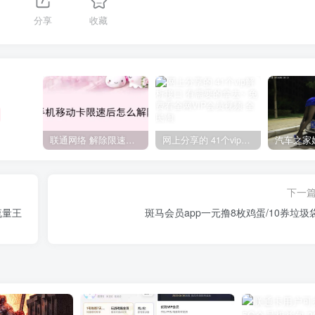
分享
收藏
联通网络 解除限速方法参考！畅享、畅玩、老白干等及其它地区自测了
网上分享的 41个vip解析接口 有需要的拿去~ 免费看全网VIP会员视频
下一
流量王
斑马会员app一元撸8枚鸡蛋/10券垃圾