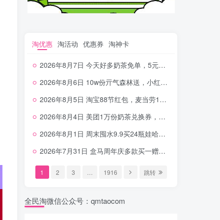
淘优惠
淘活动
优惠券
淘神卡
2026年8月7日 今天好多奶茶免单，5元农行省钱卡，京东抢0.01沪上，邮储5.88元等
2026年8月6日 10w份亓气森林送，小红书12元无门槛，中行电费30-10，0元柠檬水+0撸汉堡等
2026年8月5日 淘宝88节红包，麦当劳150万份柠檬水，三万份瑞幸免单，霸王9万份0.01券等
2026年8月4日 美团1万份奶茶兑换券，农行5E卡，中行支付超给利，美团领18个冰激凌，小米每天领2-6元等等
2026年8月1日 周末囤水9.9买24瓶娃哈哈，建行100元京东券，移动5元话费，麦当劳甜筒，交行立减金等
2026年7月31日 盒马周年庆多款买一赠一，饿了么拆红包，建行30立减金，农行领10元刷卡金等
1
2
3
…
1916
跳转
全民淘微信公众号：qmtaocom