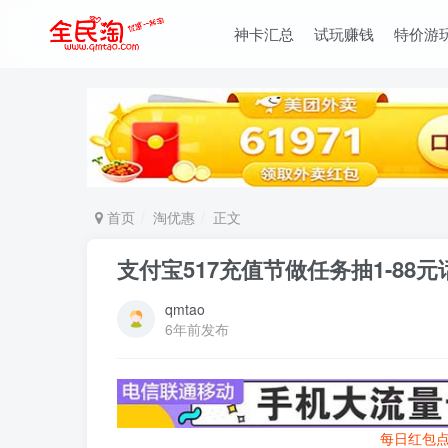
神卡汇总
试玩赚钱
特价游
首页
淘优惠
正文
支付宝517充值节做任务抽1-88
qmtao
6年前发布
每日红包