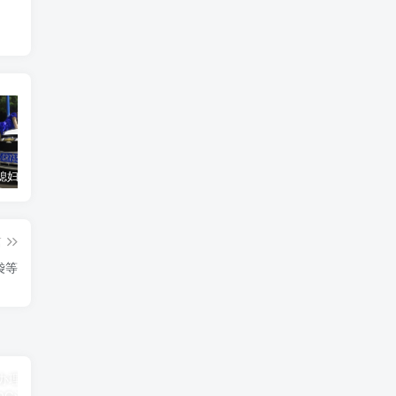
汽车之家媳妇当车模，四年大汇总，500多张媳妇图
优惠寄快递最高便宜一半多！白鸽惠递
GOG平台限时免费领取BUTCHER（屠夫）
篇
袋等