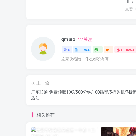
点赞
0
qmtao
关注
0
1.7W+
1
1
1396W+
这家伙很懒，什么都没有写...
上一篇
广东联通 免费领取10G/500分钟/100话费/5折购机/7折
活动
相关推荐