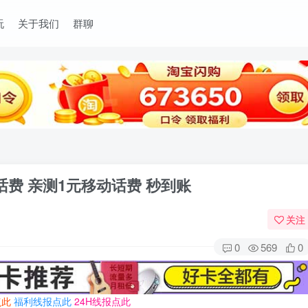
玩
关于我们
群聊
元话费 亲测1元移动话费 秒到账
关注
0
569
0
点此
福利线报点此
24H线报点此