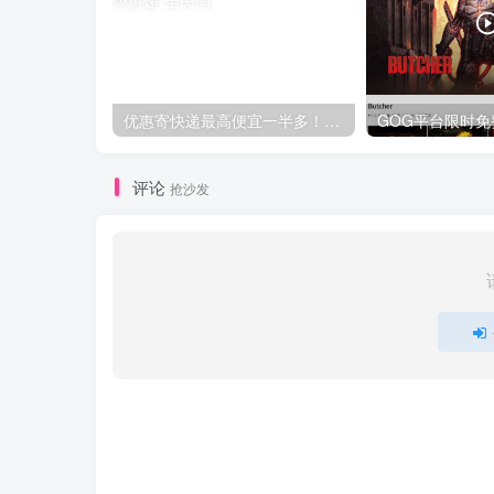
优惠寄快递最高便宜一半多！白鸽惠递
评论
抢沙发