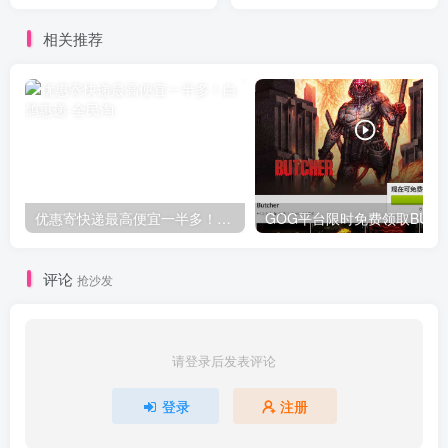
卡
相关推荐
优惠寄快递最高便宜一半多！白鸽惠递
G
评论
抢沙发
请登录后发表评论
登录
注册