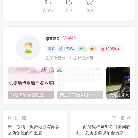
点赞
0
分享
收藏
qmtao
关注
0
1.7W+
1
1
1396W+
这家伙很懒，什么都没有写...
联通网络 解除限速方法参考！畅享、畅玩、老白干等及其它地区自测了
网上分享的 41个vip解析接口 有需要的拿去~ 免费看全网VIP会员视频
上一篇
下一篇
新一期顺丰免费领取寄件券
邮储银行APP每日签到有
之前领过的不重复
礼，兑换各类视频会员京东e