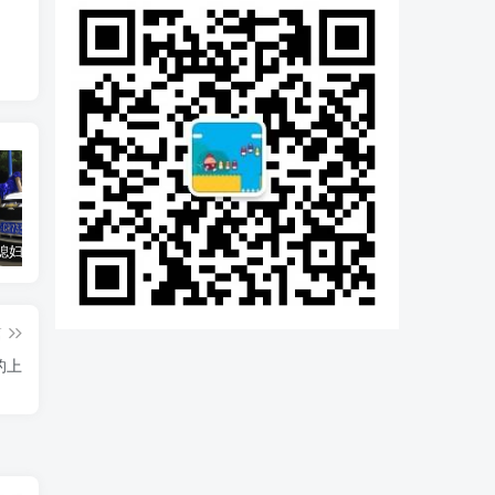
汽车之家媳妇当车模，四年大汇总，500多张媳妇图
优惠寄快递最高便宜一半多！白鸽惠递
GOG平台限时免费领取BUTCHER（屠夫）
篇
的上