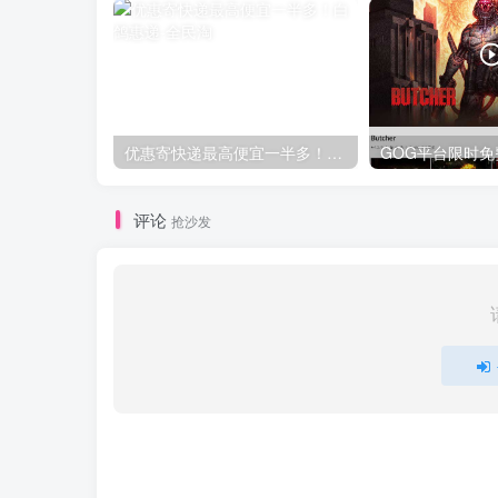
优惠寄快递最高便宜一半多！白鸽惠递
评论
抢沙发