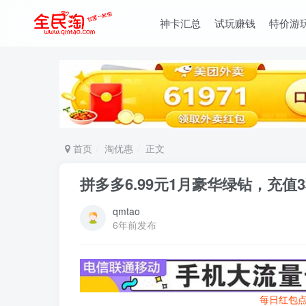
神卡汇总
试玩赚钱
特价游
首页
淘优惠
正文
拼多多6.99元1月豪华绿钻，充值
qmtao
6年前发布
每日红包