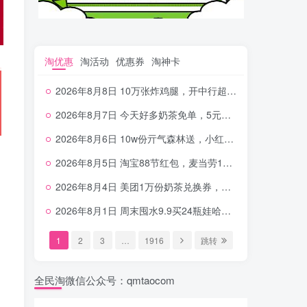
淘优惠
淘活动
优惠券
淘神卡
2026年8月8日 10万张炸鸡腿，开中行超给利，美团奶茶0.01，加油券，千问1.8~18.8体验金等
2026年8月7日 今天好多奶茶免单，5元农行省钱卡，京东抢0.01沪上，邮储5.88元等
2026年8月6日 10w份亓气森林送，小红书12元无门槛，中行电费30-10，0元柠檬水+0撸汉堡等
2026年8月5日 淘宝88节红包，麦当劳150万份柠檬水，三万份瑞幸免单，霸王9万份0.01券等
2026年8月4日 美团1万份奶茶兑换券，农行5E卡，中行支付超给利，美团领18个冰激凌，小米每天领2-6元等等
2026年8月1日 周末囤水9.9买24瓶娃哈哈，建行100元京东券，移动5元话费，麦当劳甜筒，交行立减金等
1
2
3
…
1916
跳转
全民淘微信公众号：qmtaocom