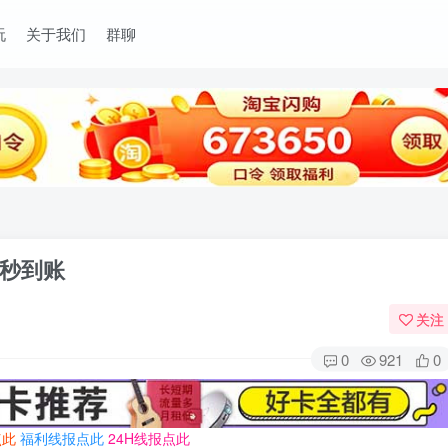
玩
关于我们
群聊
3秒到账
关注
0
921
0
点此
福利线报点此
24H线报点此