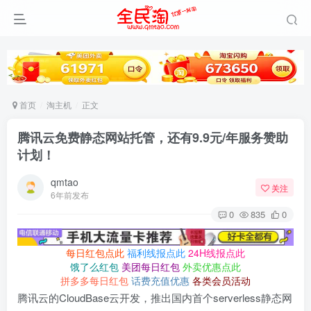
首页
淘主机
正文
腾讯云免费静态网站托管，还有9.9元/年服务赞助
计划！
qmtao
关注
6年前发布
0
835
0
每日红包点此
福利线报点此
24H线报点此
饿了么红包
美团每日红包
外卖优惠点此
拼多多每日红包
话费充值优惠
各类会员活动
腾讯云的CloudBase云开发，推出国内首个serverless静态网