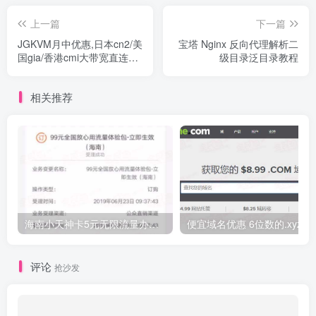
上一篇
下一篇
JGKVM月中优惠,日本cn2/美
宝塔 Nginx 反向代理解析二
国gia/香港cmi大带宽直连
级目录泛目录教程
vps月付15元起！
相关推荐
海南小天神卡5元无限流量办理的方法，5元流量不限量自行车来了
便宜域名优惠 6位数的.xyz
评论
抢沙发