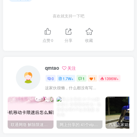
喜欢就支持一下吧
点赞
0
分享
收藏
qmtao
关注
0
1.7W+
1
1
1396W+
这家伙很懒，什么都没有写...
联通网络 解除限速方法参考！畅享、畅玩、老白干等及其它地区自测了
网上分享的 41个vip解析接口 有需要的拿去~ 免费看全网VIP会员视频