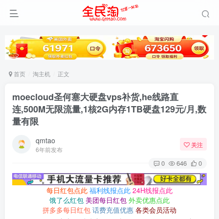
首页
淘主机
正文
moecloud圣何塞大硬盘vps补货,he线路直
连,500M无限流量,1核2G内存1TB硬盘129元/月,数
量有限
qmtao
关注
6年前发布
0
646
0
每日红包点此
福利线报点此
24H线报点此
饿了么红包
美团每日红包
外卖优惠点此
拼多多每日红包
话费充值优惠
各类会员活动