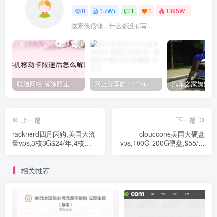
0
1.7W+
1
1
1395W+
这家伙很懒，什么都没有写...
联通网络 解除限速方法参考！畅享、畅玩、老白干等及其它地区自测了
网上分享的 41个vip解析接口 有需要的拿去~ 免费看全网VIP会员视频
上一篇
下一篇
racknerd四月闪购,美国大流
cloudcone美国大硬盘
量vps,3核3G$24/年,4核
vps,100G-200G硬盘,$55/年
4G$29/年,三网直连线路,含
起,洛杉矶mc机房,三网直连,
cn2 gia
适合联通
相关推荐