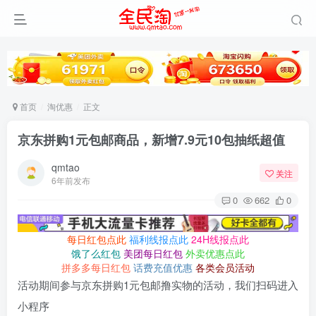
首页
淘优惠
正文
京东拼购1元包邮商品，新增7.9元10包抽纸超值
qmtao
关注
6年前发布
0
662
0
每日红包点此
福利线报点此
24H线报点此
饿了么红包
美团每日红包
外卖优惠点此
拼多多每日红包
话费充值优惠
各类会员活动
活动期间参与京东拼购1元包邮撸实物的活动，我们扫码进入
小程序