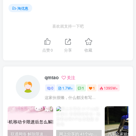
淘优惠
喜欢就支持一下吧
点赞
0
分享
收藏
qmtao
关注
0
1.7W+
1
1
1395W+
这家伙很懒，什么都没有写...
联通网络 解除限速方法参考！畅享、畅玩、老白干等及其它地区自测了
网上分享的 41个vip解析接口 有需要的拿去~ 免费看全网VIP会员视频