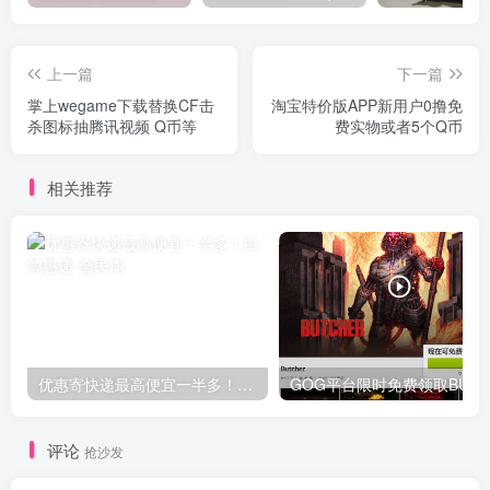
上一篇
下一篇
掌上wegame下载替换CF击
淘宝特价版APP新用户0撸免
杀图标抽腾讯视频 Q币等
费实物或者5个Q币
相关推荐
优惠寄快递最高便宜一半多！白鸽惠递
G
评论
抢沙发