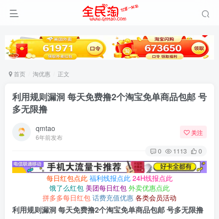
首页
淘优惠
正文
利用规则漏洞 每天免费撸2个淘宝免单商品包邮 号
多无限撸
qmtao
关注
6年前发布
0
1113
0
每日红包点此
福利线报点此
24H线报点此
饿了么红包
美团每日红包
外卖优惠点此
拼多多每日红包
话费充值优惠
各类会员活动
利用规则漏洞 每天免费撸2个淘宝免单商品包邮 号多无限撸