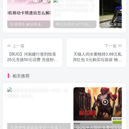
联通网络 解除限速方法参考！畅享、畅玩、老白干等及其它地区自测了
网上分享的 41个vip解析接口 有需要的拿去~ 免费看全网VIP会员视频
上一篇
下一篇
【BUG】河南建行签到惊喜
天猫人间水蜜桃得3.88元私
25元充值50元话费 充值秒到
房红包 0元购买垃圾袋 钢化
账 速上
膜等
相关推荐
优惠寄快递最高便宜一半多！白鸽惠递
G