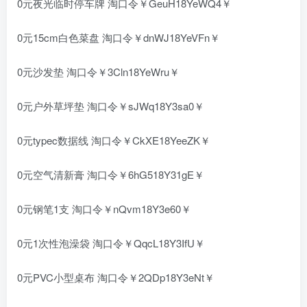
0元夜光临时停车牌 淘口令￥GeuH18YeWQ4￥
0元15cm白色菜盘 淘口令￥dnWJ18YeVFn￥
0元沙发垫 淘口令￥3Cln18YeWru￥
0元户外草坪垫 淘口令￥sJWq18Y3sa0￥
0元typec数据线 淘口令￥CkXE18YeeZK￥
0元空气清新膏 淘口令￥6hG518Y31gE￥
0元钢笔1支 淘口令￥nQvm18Y3e60￥
0元1次性泡澡袋 淘口令￥QqcL18Y3IfU￥
0元PVC小型桌布 淘口令￥2QDp18Y3eNt￥