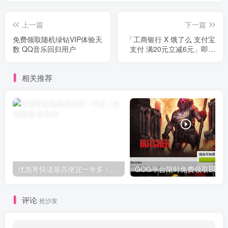
上一篇
下一篇
免费领取随机绿钻VIP体验天
「工商银行 X 饿了么 支付宝
数 QQ音乐回归用户
支付 满20元立减6元」即日
起至2020年5月22日
相关推荐
优惠寄快递最高便宜一半多！白鸽惠递
G
评论
抢沙发