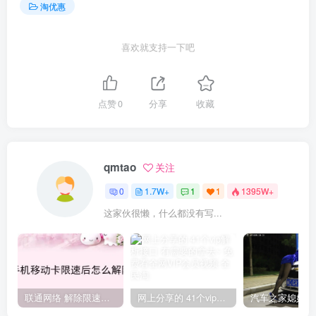
淘优惠
喜欢就支持一下吧
点赞
0
分享
收藏
qmtao
关注
0
1.7W+
1
1
1395W+
这家伙很懒，什么都没有写...
联通网络 解除限速方法参考！畅享、畅玩、老白干等及其它地区自测了
网上分享的 41个vip解析接口 有需要的拿去~ 免费看全网VIP会员视频