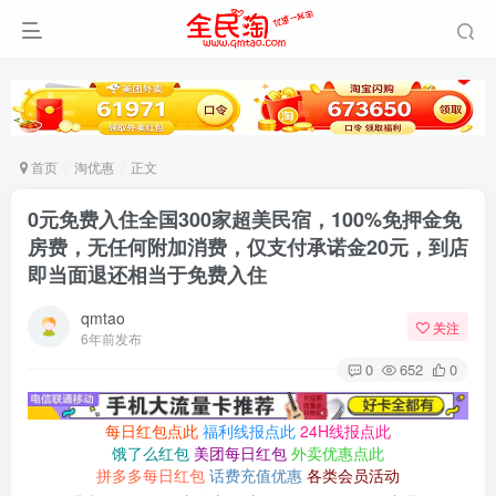
首页
淘优惠
正文
0元免费入住全国300家超美民宿，100%免押金免
房费，无任何附加消费，仅支付承诺金20元，到店
即当面退还相当于免费入住
qmtao
关注
6年前发布
0
652
0
每日红包点此
福利线报点此
24H线报点此
饿了么红包
美团每日红包
外卖优惠点此
拼多多每日红包
话费充值优惠
各类会员活动