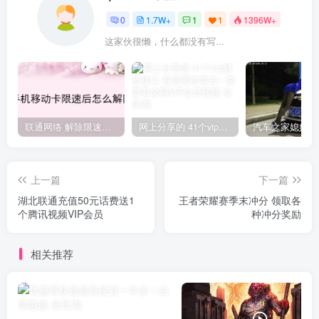
0
1.7W+
1
1
1396W+
这家伙很懒，什么都没有写...
联通网络 解除限速方法参考！畅享、畅玩、老白干等及其它地区自测了
网上分享的 41个vip解析接口 有需要的拿去~ 免费看全网VIP会员视频
上一篇
下一篇
湖北联通充值50元话费送1
王者荣耀赛季末冲分 领取各
个腾讯视频VIP会员
种冲分奖励
相关推荐