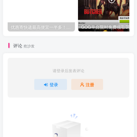
优惠寄快递最高便宜一半多！白鸽惠递
G
评论
抢沙发
请登录后发表评论
登录
注册