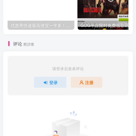
优惠寄快递最高便宜一半多！白鸽惠递
G
评论
抢沙发
请登录后发表评论
登录
注册