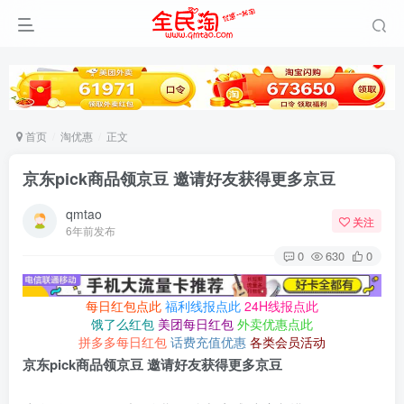
首页
淘优惠
正文
京东pick商品领京豆 邀请好友获得更多京豆
qmtao
关注
6年前发布
0
630
0
每日红包点此
福利线报点此
24H线报点此
饿了么红包
美团每日红包
外卖优惠点此
拼多多每日红包
话费充值优惠
各类会员活动
京东pick商品领京豆 邀请好友获得更多京豆