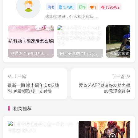
0
1.7W+
1
1
1395W+
这家伙很懒，什么都没有写...
联通网络 解除限速方法参考！畅享、畅玩、老白干等及其它地区自测了
网上分享的 41个vip解析接口 有需要的拿去~ 免费看全网VIP会员视频
上一篇
下一篇
最新一期 顺丰周年庆&沃钱
爱奇艺APP邀请好友助力领
包 免费领取顺丰支付券
88元现金红包
相关推荐