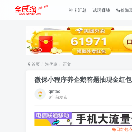
神卡汇总
试玩赚钱
特价游
首页
淘优惠
正文
微保小程序养企鹅答题抽现金红包 亲
qmtao
6年前发布
每日红包