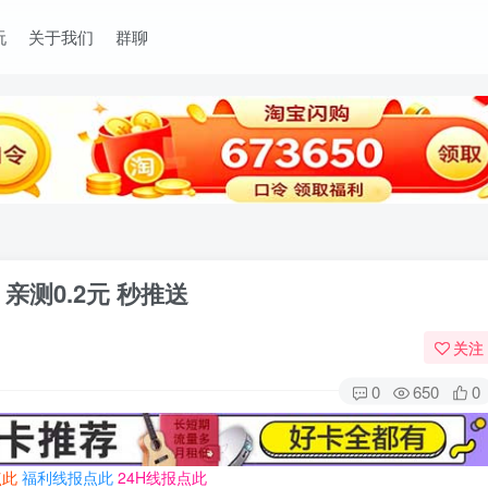
玩
关于我们
群聊
测0.2元 秒推送
关注
0
650
0
点此
福利线报点此
24H线报点此