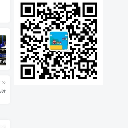
汽车之家媳妇当车模，四年大汇总，500多张媳妇图
优惠寄快递最高便宜一半多！白鸽惠递
GOG平台限时免费领取BUTCHER（屠夫）
篇
影片