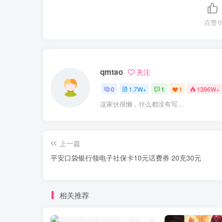
点赞
0
qmtao
关注
0
1.7W+
1
1
1396W+
这家伙很懒，什么都没有写...
上一篇
平安口袋银行领电子社保卡10元话费券 20充30元
相关推荐