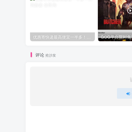
优惠寄快递最高便宜一半多！白鸽惠递
评论
抢沙发