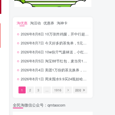
淘优惠
淘活动
优惠券
淘神卡
2026年8月8日 10万张炸鸡腿，开中行超给利，美团奶茶0.01，加油券，千问1.8~18.8体验金等
2026年8月7日 今天好多奶茶免单，5元农行省钱卡，京东抢0.01沪上，邮储5.88元等
2026年8月6日 10w份亓气森林送，小红书12元无门槛，中行电费30-10，0元柠檬水+0撸汉堡等
2026年8月5日 淘宝88节红包，麦当劳150万份柠檬水，三万份瑞幸免单，霸王9万份0.01券等
2026年8月4日 美团1万份奶茶兑换券，农行5E卡，中行支付超给利，美团领18个冰激凌，小米每天领2-6元等等
2026年8月1日 周末囤水9.9买24瓶娃哈哈，建行100元京东券，移动5元话费，麦当劳甜筒，交行立减金等
1
2
3
…
1916
跳转
全民淘微信公众号：qmtaocom