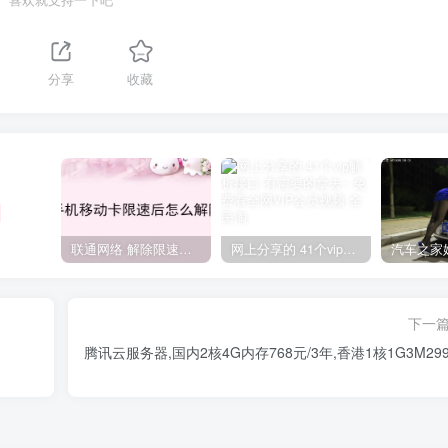
分享
收藏
联通网络 解除限速方法参考！畅享、畅玩、老白干等及其它地区自测了
网上分享的 41个vip解析接口 有需要的拿去~ 免费看全网VIP会员视频
下一
腾讯云服务器,国内2核4G内存768元/3年,香港1核1G3M299