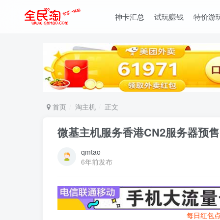
神卡汇总
试玩赚钱
特价游
首页
淘主机
正文
微基主机服务香港CN2服务器预售,限量
qmtao
6年前发布
每日红包