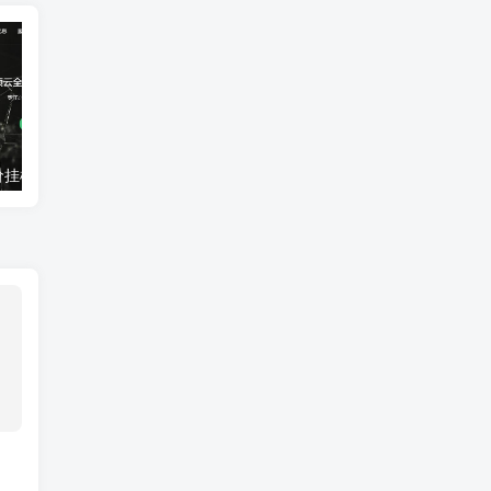
亿硕云：超低价挂机宝VPS每月4元起！全国多地，枣庄高防100G抗攻击
UOvZ上海电信cn2 nat产品上线,50M大带宽,月流量充足,终身七折70元/月起,适合跨国业务国际加速