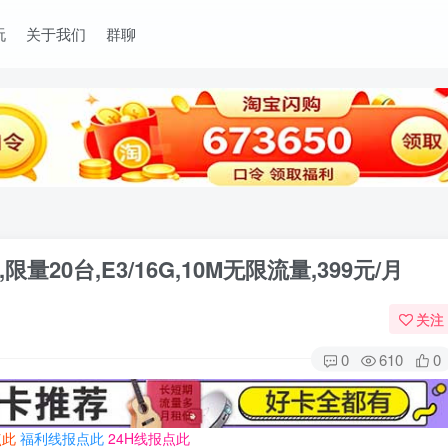
玩
关于我们
群聊
20台,E3/16G,10M无限流量,399元/月
关注
0
610
0
点此
福利线报点此
24H线报点此