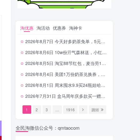
淘优惠
淘活动
优惠券
淘神卡
2026年8月7日 今天好多奶茶免单，5元农行省钱卡，京东抢0.01沪上，邮储5.88元等
2026年8月6日 10w份亓气森林送，小红书12元无门槛，中行电费30-10，0元柠檬水+0撸汉堡等
2026年8月5日 淘宝88节红包，麦当劳150万份柠檬水，三万份瑞幸免单，霸王9万份0.01券等
2026年8月4日 美团1万份奶茶兑换券，农行5E卡，中行支付超给利，美团领18个冰激凌，小米每天领2-6元等等
2026年8月1日 周末囤水9.9买24瓶娃哈哈，建行100元京东券，移动5元话费，麦当劳甜筒，交行立减金等
2026年7月31日 盒马周年庆多款买一赠一，饿了么拆红包，建行30立减金，农行领10元刷卡金等
1
2
3
…
1916
跳转
全民淘微信公众号：qmtaocom