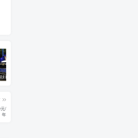
汽车之家媳妇当车模，四年大汇总，500多张媳妇图
优惠寄快递最高便宜一半多！白鸽惠递
GOG平台限时免费领取BUTCHER（屠夫）
篇
元/
年