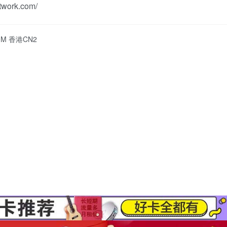
twork.com/
10M 香港CN2