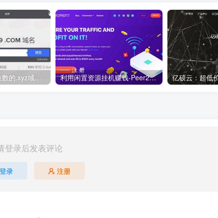
便宜域名优惠 6位数的.xyz域名 注册10年 仅需5.89美元折33元！
利用闲置资源挂机赚钱-Peer2Profit ，支持windows,linux,Android多平台
请登录后发表评论
登录
注册