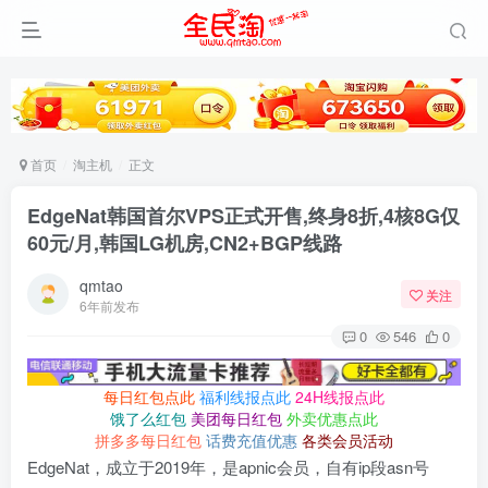
首页
淘主机
正文
EdgeNat韩国首尔VPS正式开售,终身8折,4核8G仅
60元/月,韩国LG机房,CN2+BGP线路
qmtao
关注
6年前发布
0
546
0
每日红包点此
福利线报点此
24H线报点此
饿了么红包
美团每日红包
外卖优惠点此
拼多多每日红包
话费充值优惠
各类会员活动
EdgeNat，成立于2019年，是apnic会员，自有ip段asn号