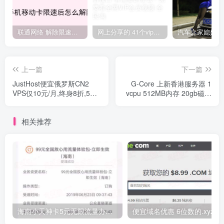
联通网络 解除限速方法参考！畅享、畅玩、老白干等及其它地区自测了
网上分享的 41个vip解析接口 有需要的拿去~ 免费看全网VIP会员视频
上一篇
下一篇
JustHost便宜俄罗斯CN2
G-Core 上新香港服务器 1
VPS仅10元/月,终身8折,5大
vcpu 512MB内存 20gb磁盘
机房任意切换,免费换
带宽50Mbit /秒500GB流量
IP,200M无限流量
4.99刀 微信、支付宝付款方
相关推荐
法
海南小天神卡5元无限流量办理的方法，5元流量不限量自行车来了
便宜域名优惠 6位数的.xyz