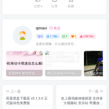
点赞
0
分享
收藏
qmtao
关注
0
1.7W+
1
1
1397W+
这家伙很懒，什么都没有写...
联通网络 解除限速方法参考！畅享、畅玩、老白干等及其它地区自测了
网上分享的 41个vip解析接口 有需要的拿去~ 免费看全网VIP会员视频
上一篇
下一篇
双霖度盘下载器 v2.1.3.0 正
史上最强媒体嗅探器 支持各
式版绿色免费版
大视频站 音乐站 带播放器
\下载 \小巧快速