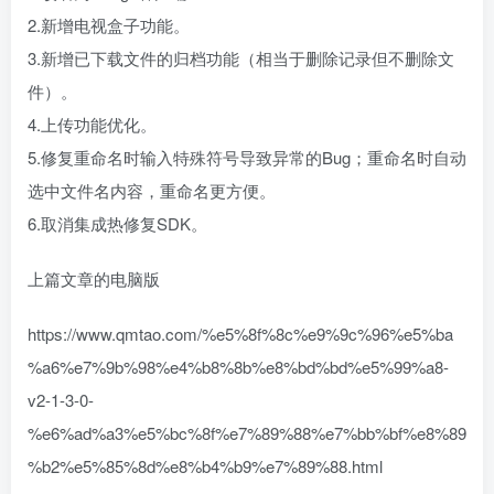
2.新增电视盒子功能。
3.新增已下载文件的归档功能（相当于删除记录但不删除文
件）。
4.上传功能优化。
5.修复重命名时输入特殊符号导致异常的Bug；重命名时自动
选中文件名内容，重命名更方便。
6.取消集成热修复SDK。
上篇文章的电脑版
https://www.qmtao.com/%e5%8f%8c%e9%9c%96%e5%ba
%a6%e7%9b%98%e4%b8%8b%e8%bd%bd%e5%99%a8-
v2-1-3-0-
%e6%ad%a3%e5%bc%8f%e7%89%88%e7%bb%bf%e8%89
%b2%e5%85%8d%e8%b4%b9%e7%89%88.html