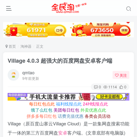
首页
淘神器
正文
Village 4.0.3 超强大的百度网盘安卓客户端
qmtao
关注
9年前更新
0
1114
0
每日红包点此
福利线报点此
24H线报点此
饿了么红包
美团每日红包
外卖优惠点此
拼多多每日红包
话费充值优惠
各类会员活动
Village（原百度山寨云Village Cloud）是一款集网盘搜索功能
于一体的第三方百度网盘
安卓
客户端。(文章底部有电脑版)