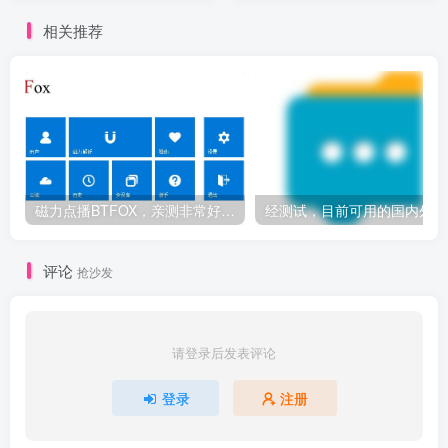
相关推荐
磁力点播BTFOX，亲测非常好用，公测免费中
经测
评论
抢沙发
请登录后发表评论
登录
注册