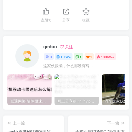
点赞
0
分享
收藏
qmtao
关注
0
1.7W+
1
1
1396W+
这家伙很懒，什么都没有写...
联通网络 解除限速方法参考！畅享、畅玩、老白干等及其它地区自测了
网上分享的 41个vip解析接口 有需要的拿去~ 免费看全网VIP会员视频
上一篇
下一篇
anyhk香港HKT商宽NAT
企鹅小屋CDN&CDN使用方