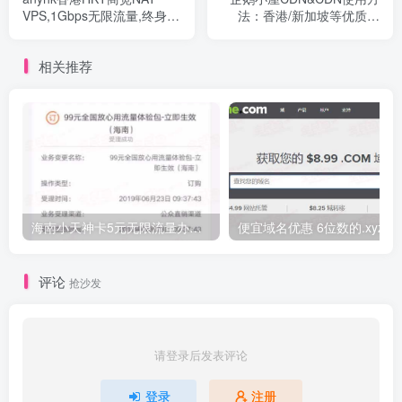
VPS,1Gbps无限流量,终身8
法：香港/新加坡等优质节
折¥31/月,解锁港区流媒体
点，DDOS防护，免费50GB
月流量；200GB月流量，月
相关推荐
付39元
海南小天神卡5元无限流量办理的方法，5元流量不限量自行车来了
便宜域名优惠 6位数的.xyz
评论
抢沙发
请登录后发表评论
登录
注册