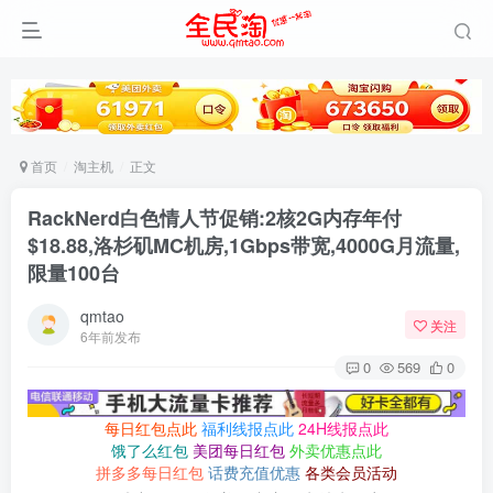
首页
淘主机
正文
RackNerd白色情人节促销:2核2G内存年付
$18.88,洛杉矶MC机房,1Gbps带宽,4000G月流量,
限量100台
qmtao
关注
6年前发布
0
569
0
每日红包点此
福利线报点此
24H线报点此
饿了么红包
美团每日红包
外卖优惠点此
拼多多每日红包
话费充值优惠
各类会员活动