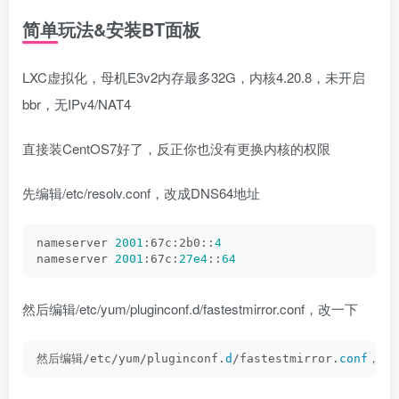
简单玩法&安装BT面板
LXC虚拟化，母机E3v2内存最多32G，内核4.20.8，未开启
bbr，无IPv4/NAT4
直接装CentOS7好了，反正你也没有更换内核的权限
先编辑/etc/resolv.conf，改成DNS64地址
nameserver 
2001
:67c:2b0::
4
nameserver 
2001
:67c:
27e4
::
64
然后编辑/etc/yum/pluginconf.d/fastestmirror.conf，改一下
然后编辑/etc/yum/pluginconf.
d
/fastestmirror.
conf
，改