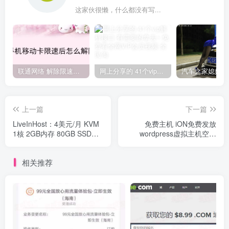
这家伙很懒，什么都没有写...
联通网络 解除限速方法参考！畅享、畅玩、老白干等及其它地区自测了
网上分享的 41个vip解析接口 有需要的拿去~ 免费看全网VIP会员视频
上一篇
下一篇
LiveInHost：4美元/月 KVM
免费主机 iON免费发放
1核 2GB内存 80GB SSD
wordpress虚拟主机空间
1TB@1Gbps 法国/英国/加
了，1G空间，25G流量
拿大OVH 高防DDOS
相关推荐