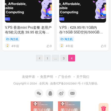
V.PS 香港mini Pro套餐 老用户
V.PS：€29.95/年/1GB内
有5欧元优惠 39.95 欧元每
存/15GB SSD空间/500GB流
年，两年 69.95 欧元，五年
量/500Mbps端口/KVM/日本软
淘主机
淘主机
139.95 欧元
银/西雅图
4年前
4年前
0
0
1
…
3
4
友链申请
免责声明
广告合作
关于我们
Copyright © 2024 ·
全民淘
· 由
鲁ICP备20023661号-11
强力驱动.