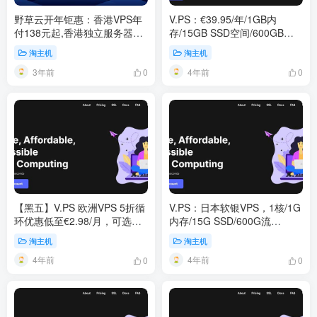
野草云开年钜惠：香港VPS年
V.PS：€39.95/年/1GB内
付138元起,香港独立服务器
存/15GB SSD空间/600GB流
299元/月起
量/500Mbps端口/KVM/日本软
淘主机
淘主机
银/香港CMI/圣何塞GIA/西雅图
3年前
4年前
0
0
【黑五】V.PS 欧洲VPS 5折循
V.PS：日本软银VPS，1核/1G
环优惠低至€2.98/月，可选德
内存/15G SSD/600G流
国法兰福克、德国杜塞尔多
量/500Mbps带宽，€33.95/年
淘主机
淘主机
夫、英国伦敦、爱沙尼亚塔林
4年前
4年前
和荷兰阿姆斯特丹
0
0