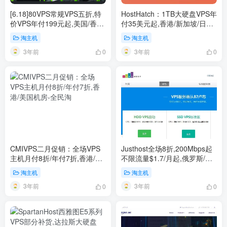
[6.18]80VPS常规VPS五折,特
HostHatch：1TB大硬盘VPS年
价VPS年付199元起,美国/香港/
付35美元起,香港/新加坡/日本
日本/韩国等多机房
等机房
淘主机
淘主机
3年前
3年前
0
0
CMIVPS二月促销：全场VPS
Justhost全场8折,200Mbps起
主机月付8折/年付7折,香港/美
不限流量$1.7/月起,俄罗斯/美
国机房
国/英国/香港等21个机房可选
淘主机
淘主机
3年前
3年前
0
0