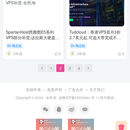
SpartanHost西雅图E5系列
Tudcloud：香港VPS首月3折
VPS部分补货,达拉斯大硬盘
2.7美元起,可选大带宽或不限
VPS补货
流量
淘主机
淘主机
3年前
3年前
0
0
1
2
3
4
友链申请
免责声明
广告合作
关于我们
Copyright © 2024 ·
全民淘
· 由
鲁ICP备20023661号-11
强力驱动.