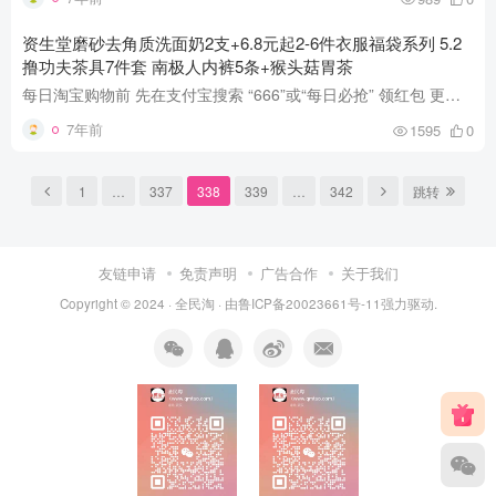
资生堂磨砂去角质洗面奶2支+6.8元起2-6件衣服福袋系列 5.2
撸功夫茶具7件套 南极人内裤5条+猴头菇胃茶
每日淘宝购物前 先在支付宝搜索 “666”或“每日必抢” 领红包 更多每日实时推荐见Q群：8808071 或 哪里买 （全天最新优惠播报） 资生堂磨砂去角质洗面奶2支+6.8元起2-6件衣服福袋系列 5.2撸功...
7年前
1595
0
1
…
337
338
339
…
342
跳转
友链申请
免责声明
广告合作
关于我们
Copyright © 2024 ·
全民淘
· 由
鲁ICP备20023661号-11
强力驱动.