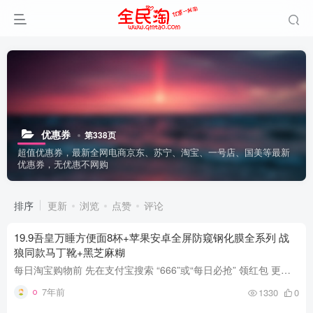
优惠券
第338页
超值优惠券，最新全网电商京东、苏宁、淘宝、一号店、国美等最新
优惠券，无优惠不网购
排序
更新
浏览
点赞
评论
19.9吾皇万睡方便面8杯+苹果安卓全屏防窥钢化膜全系列 战
狼同款马丁靴+黑芝麻糊
每日淘宝购物前 先在支付宝搜索 “666”或“每日必抢” 领红包 更多每日实时推荐见Q群：8808071 或 哪里买 （全天最新优惠播报） 19.9吾皇万睡方便面8杯+苹果安卓全屏防窥钢化膜全系列 战狼同...
7年前
1330
0