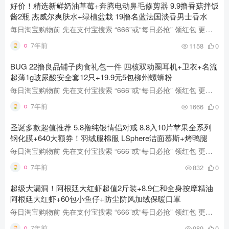
好价！精选新鲜奶油草莓+奔腾电动鼻毛修剪器 9.9撸香菇拌饭
酱2瓶 杰威尔爽肤水+绿植盆栽 19撸名蓝法国淡香男士香水
每日淘宝购物前 先在支付宝搜索 “666”或“每日必抢” 领红包 更多每日实时推荐见Q群：8808071 或 哪里买 （全天最新优惠播报） 好价！精选新鲜奶油草莓+奔腾电动鼻毛修剪器 9.9撸香菇拌饭酱2...
7年前
1158
0
BUG 22撸良品铺子肉食礼包一件 四核双动圈耳机+卫衣+名流
超薄1g玻尿酸安全套12只+19.9元5包柳州螺蛳粉
每日淘宝购物前 先在支付宝搜索 “666”或“每日必抢” 领红包 更多每日实时推荐见Q群：8808071 或 哪里买 （全天最新优惠播报） 22撸良品铺子肉食礼包一件 四核双动圈耳机+卫衣+名流超薄1g玻...
7年前
1666
0
圣诞多款超值推荐 5.8撸纯银情侣对戒 8.8入10片苹果全系列
钢化膜+640大额券！羽绒服棉服 LSphere洁面慕斯+烤鸭腿
每日淘宝购物前 先在支付宝搜索 “666”或“每日必抢” 领红包 更多每日实时推荐见Q群：8808071 或 哪里买 （全天最新优惠播报） 圣诞多款超值推荐 5.8撸纯银情侣对戒 8.8入10片苹果全系列钢化...
7年前
832
0
超级大漏洞！阿根廷大红虾超值2斤装+8.9仁和全身按摩精油
阿根廷大红虾+60包小鱼仔+防尘防风加绒保暖口罩
每日淘宝购物前 先在支付宝搜索 “666”或“每日必抢” 领红包 更多每日实时推荐见Q群：8808071 或 哪里买 （全天最新优惠播报） 超级大漏洞！阿根廷大红虾超值2斤装+8.9仁和全身按摩精油 阿根...
7年前
989
0