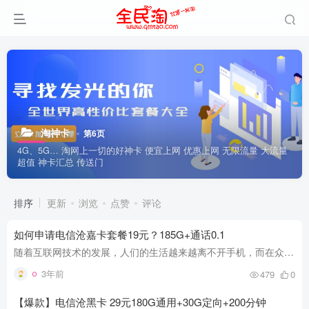
淘神卡
第6页
4G、5G… 淘网上一切的好神卡 便宜上网 优惠上网 无限流量 大流量
超值 神卡汇总 传送门
排序
更新
浏览
点赞
评论
如何申请电信沧嘉卡套餐19元？185G+通话0.1
随着互联网技术的发展，人们的生活越来越离不开手机，而在众多的手机套餐中，电信沧嘉卡套餐19元以其实惠的价格和丰富的流量吸引了许多消费者的关注。那么，如何才能成功申请到这个套餐呢?接下...
3年前
479
0
【爆款】电信沧黑卡 29元180G通用+30G定向+200分钟