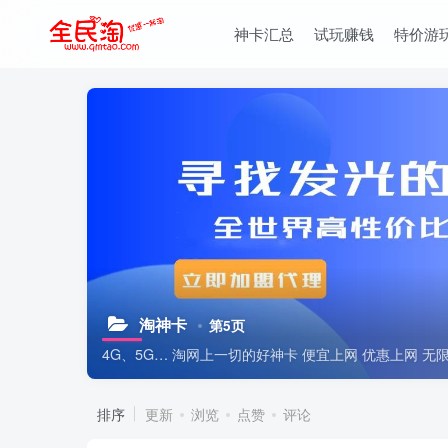
神卡汇总
试玩赚钱
特价游
淘神卡
第5页
4G、5G… 淘网上一切的好神卡 便宜上网 优惠上网 无限
排序
更新
浏览
点赞
评论