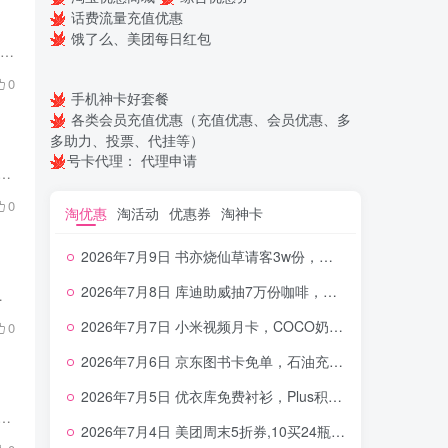
话费流量充值优惠
饿了么、美团每日红包
【电信小甘卡】19元/月：255G通用流量+30G定向，电信长期大流量手机卡套餐 电信小甘卡，19元每月包含255G全国通用流量+30G定向流量； 本套餐号码随机，归属地随机。本套餐是不可多得的电信长期...
0
手机神卡好套餐
各类会员充值优惠（充值优惠、会员优惠、多
多助力、投票、代挂等）
号卡代理：
代理申请
100分钟，联通大流量卡长期套餐来啦！ 联通雪城卡，30元每月包含180G全国通用流量+100分钟语音通话。 本套餐号码随机、归属地随机。联通官方正规流量卡，...
0
淘优惠
淘活动
优惠券
淘神卡
2026年7月9日 书亦烧仙草请客3w份，霸王茶姬3等3万免单，冰冰领可爱多，火车票购票立减等
2026年7月8日 库迪助威抽7万份咖啡，美团10元券包，10元话费，中信月刷月有礼等
速网络！不仅能满足您对通用流量的需求，还...
2026年7月7日 小米视频月卡，COCO奶茶免单，工行666豆豆，如家89元，KFC速取红包等
0
2026年7月6日 京东图书卡免单，石油充值300-24，工行豆子，余利宝5元，云闪付5E卡等
2026年7月5日 优衣库免费衬衫，Plus积分兑换，茉莉奶白免单，视频年卡等
分钟通话+1000M宽带【长期套餐】 原套餐58元包60G通用流量+200分钟通话+1000M宽带 国内流量:5元/G，短信/彩信: 0.1元/条，国内语音: 0.15元/分钟通话 ...
2026年7月4日 美团周末5折券,10买24瓶农夫山泉,霸王茶姬2.7万份新品免单，各种立减金等