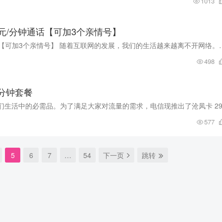
1013
19元/分钟通话【可加3个亲情号】
移动火树/银花卡 19元155G全国流量+0.19元/分钟通话【可加3个亲情号】 随着
498
0分钟套餐
577
5
6
7
…
54
下一页
跳转